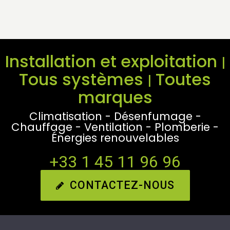
Installation et exploitation
|
Tous systèmes
Toutes
|
marques
Climatisation - Désenfumage -
Chauffage - Ventilation - Plomberie -
Énergies renouvelables
+33 1 45 11 96 96
CONTACTEZ-NOUS