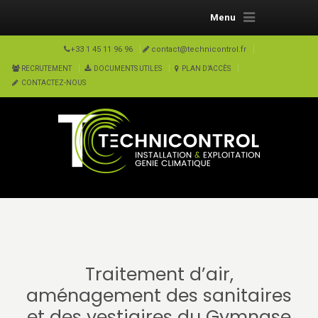
Menu
+33 1 45 11 96 96
contact@technicontrol.fr
RECRUTEMENT
DOCUMENTS UTILES
PLAN D’ACCÈS
CONTACTEZ-NOUS
Traitement d’air,
aménagement des sanitaires
et des vestiaires du Gymnase