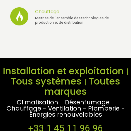
Chauffage
Maitrise de l’ensemble des technologies de
production et de distribution
Installation et exploitation
|
Tous systèmes
Toutes
|
marques
Climatisation - Désenfumage -
Chauffage - Ventilation - Plomberie -
Énergies renouvelables
+33 1 45 11 96 96